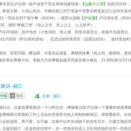
乘车前往泸沽湖
---
途中游览千里走单骑拍摄现场
--
【
山路十八湾
】
拍照
15
分钟，
，树底大桥，小凉山风光。车辆在丽江到宁蒗途中需要在树底金沙江边停车加
 12
：
00
左右到宁蒗午餐（
40
分钟）
---
观景台远眺
【
泸沽湖
】
泸沽湖全景（
20
分
同，感悟“摩梭三绝”（湖上之舟、舟上之人、人之歌声）。
°汽车环湖游：其中包含《小鱼坝村、情人滩、鳄鱼岛观景台，里格半岛观景台
前往泸源崖（即沽湖水源地）、走进达组村落景区（远观达组岛），途径蒗放村
烧鸡、苏里玛酒、酥油茶，丰富的走婚宴，摩梭风味餐（炖土鸡，猪膘肉，煮
情好客的摩梭小伙、美丽大方的摩梭姑娘共同参加篝火晚会，
21:00
结束当天行
家访--丽江
住宿：丽江
湖日出，后参加
摩挲家访
一个小时左右（摩梭家访是泸沽湖一个重要的体验摩
是摩梭家访里面的工作人员会向您推荐当地人特制的银饰品，请慎重购买。住
社会的遗风，男不娶，女不嫁，在家中以年长或能干的女性为主，只建立偶居
，后返回丽江（在返程的过程中，在一些加水站或上卫生间的场所会有一些商