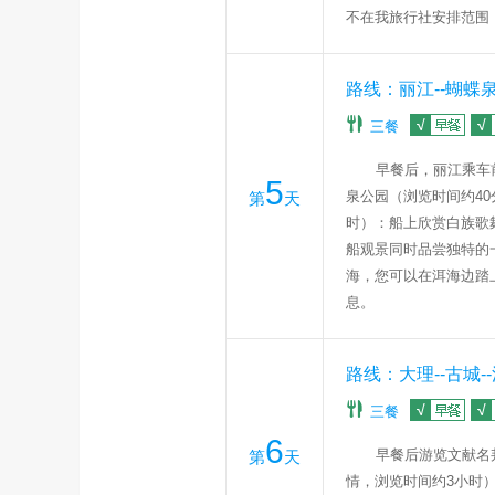
不在我旅行社安排范围
路线：丽江--蝴蝶
三餐
早餐后，丽江乘车
5
泉公园
（浏览时间约
40
第
天
时）：船上欣赏白族歌
船观景同时品尝独特的
海
，您可以在洱海边踏
息。
路线：大理--古城--
三餐
6
早餐后游览文献名
第
天
情，浏览时间约
3
小时