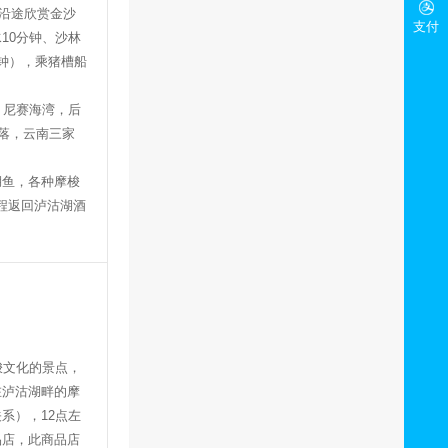
沿途欣赏金沙
支付
水
10
分钟、沙林
钟），乘猪槽船
、尼赛海湾，后
落，云南三家
湖鱼，各种摩梭
程返回泸沽湖酒
梭文化的景点，
在泸沽湖畔的摩
关系），
12
点左
品店，此商品店