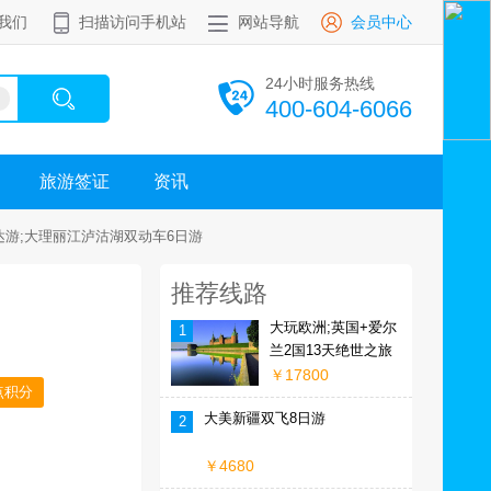
我们
扫描访问手机站
网站导航
会员中心
24小时服务热线
400-604-6066
旅游签证
资讯
达游;大理丽江泸沽湖双动车6日游
推荐线路
大玩欧洲;英国+爱尔
1
兰2国13天绝世之旅
￥17800
点积分
大美新疆双飞8日游
2
￥4680