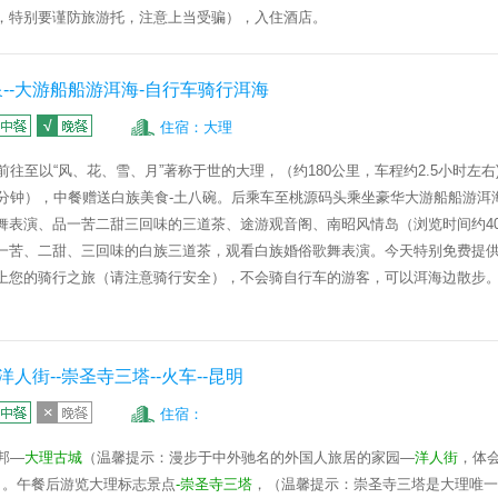
，特别要谨防旅游托，注意上当受骗），入住酒店。
泉--大游船船游洱海-自行车骑行洱海
住宿：大理
前往至以“风、花、雪、月”著称于世的大理，（约
180
公里，车程约
2.5
小时左右
分钟），中餐赠送白族美食-
土八碗
。后乘车至桃源码头乘坐豪华大游船
船游洱
舞表演、品一苦二甜三回味的三道茶、途游观音阁、
南昭风情岛
（浏览时间约
4
一苦、二甜、三回味的
白族三道茶
，观看
白族婚俗歌舞表演
。今天特别免费提
上您的骑行之旅（请注意骑行安全），不会骑自行车的游客，可以洱海边散步
洋人街--崇圣寺三塔--火车--昆明
住宿：
邦—
大理古城
（温馨提示：漫步于中外驰名的外国人旅居的家园—
洋人街
，体
）。午餐后游览大理标志景点
-
崇圣寺三塔
，（温馨提示：崇圣寺三塔是大理唯一