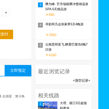
腾为峰- 芒市瑞丽腾冲楚雄温泉
3
SPA 6天精品游
￥880
寻影阿凡达张家界5天4晚游
4
￥2860
云南昆明直飞;醉爱巴厘岛6晚7
5
日游
￥4260
立即预定
最近浏览记录
相关线路
餐
-
走婚宴、篝火晚
大理、丽江5日超值
1
特惠游