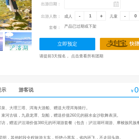
出游日期：
出游人数：
成人
儿童
产品已过期或下架
套餐：
立即预定
请提前3天报名，
点击查看所有团期
0
提示
游客说
￥
蝶泉、大理三塔、洱海大游船
、
赠送大理洱海骑行。
，束河古镇，九鼎龙潭、划船，赠送价值
260
元的丽水金沙歌舞表演。
家访，赠送泸沽湖价值
380
元的环湖游套餐（包含：泸沽湖环湖游、摩梭族民族
昆明，其他时段全程旅游大车，拒绝小黑车，省内环飞，不走回头路。