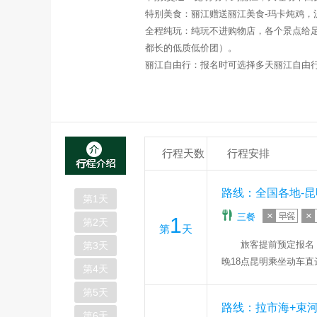
特别美食：
丽江赠送丽江美食
-
玛卡炖鸡，
全程纯玩：
纯玩不进购物店，各个景点给
都长的低质低价团）。
丽江自由行：
报名时可选择多天丽江自由
行程天数
行程安排
路线：全国各地-昆
第
1
天
三餐
1
第
2
天
第
天
旅客提前预定报名
第
3
天
晚18点昆明乘坐动车直
第
4
天
第
5
天
路线：拉市海+束河
第
6
天