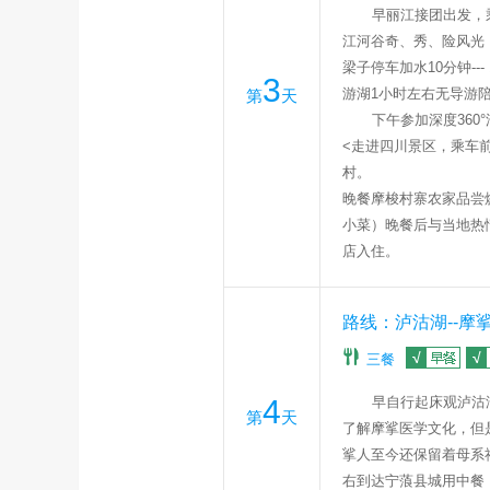
早丽江接团出发，
江河谷奇、秀、险风光
梁子停车加水
10
分钟
---
3
游湖
1
小时左右无导游陪
第
天
下午参加深度
360
<
走进四川景区，乘车
村。
晚餐摩梭村寨农家品尝
小菜）晚餐后与当地热
店入住。
路线：泸沽湖--摩挲
三餐
4
早自行起床观泸沽
第
天
了解摩挲医学文化，但
挲人至今还保留着母系
右到达宁蒗县城用中餐