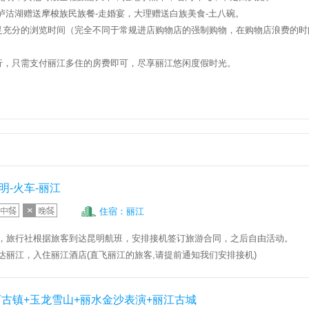
泸沽湖赠送摩梭族民族餐
-
走婚宴，大理赠送白族美食
-
土八碗。
足充分的浏览时间（完全不同于常规进店购物店的强制购物，在购物店浪费的时
行，只需支付丽江多住的房费即可，尽享丽江悠闲度假时光。
明-火车-丽江
住宿：丽江
，旅行社根据旅客到达昆明航班，安排接机签订旅游合同，之后自由活动。
达丽江，入住丽江酒店(直飞丽江的旅客,请提前通知我们安排接机)
古镇+玉龙雪山+丽水金沙表演+丽江古城