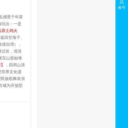
账号
去感受千年茶
海玩法：一是
高原土鸡火
后返回甘海子、
敬请自理），
林过岩，清清
聚宝山形如堆
潭】
，四周山清
是世界文化遗
型民族歌舞表演
古城为开放型