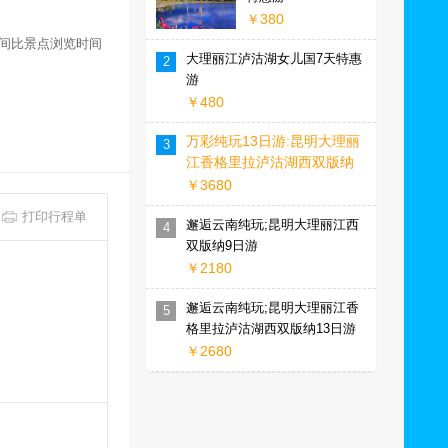
￥380
间比景点浏览时间
大理丽江泸沽湖女儿国7天特惠
2
游
￥480
万彩纯玩13日游:昆明大理丽
3
江香格里拉泸沽湖西双版纳
￥3680
打印行程单
邂逅云南纯玩;昆明大理丽江西
4
双版纳9日游
￥2180
邂逅云南纯玩;昆明大理丽江香
5
格里拉泸沽湖西双版纳13日游
￥2680