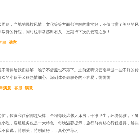
常周到，当地的民族风情，文化等等方面都讲解的非常好，不仅欣赏了美丽的风
非常赞的行程，同时也非常感谢石头，更期待下次的云南之旅！
客服 :
满意
程不听停给我们讲解，嗓子不舒服也不落下。之前还听说云南导游一些不好的传
喜欢的小伙子又很热情细心。深刻体会做服务的不容易，赞赞赞
常满意
客服 :
满意
匆忙，饮食和住宿都超级棒，全程每晚温馨大床房，干净卫生，环境优雅，团餐
色小吃，客服服务也是一大特色，每晚温馨提示，旅行前有贴心行程道具，解决
我不多说，特别美，特别值得，，真心推荐玩