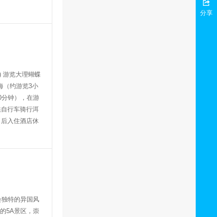
分享
)
游览大理
蝴蝶
海
（约游览
3
小
0
分钟），在游
供自行车
骑行洱
。后入住酒店休
会独特的异国风
的
5A
景区，崇