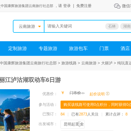
，请
登录
|
免费注册
微信
_中国康辉旅游集团云南旅行社总部
云南旅游
石林
湖南
定制旅游
专题旅游
旅游包车
门票
酒店
中国康辉旅游集团云南旅行社总部 >
旅游线路 >
云南旅游 >
大丽泸 >
纯玩直
理丽江泸沽湖双动车6日游
￥
门市价：
优惠价：
起价说明
参与活动：
购买该线路可使用0点积分，同时获得0
已预订：
84
|
已有
2873
人关注
|
累计点评：
8
出发城市：