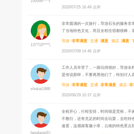
150095****8
2020/07/25 16:49 点评
非常圆满的一次旅行，导游石头的服务非
了当地特色文化，而且全程住宿都很棒，
导游 :
非常满意
交通 :
满意
酒店 :
满意
137710****2
2020/07/09 14:46 点评
工作人员辛苦了，一路玩得很好，导游全
是传说那样，不要再黑他们了，特别讨人
导游 :
非常满意
交通 :
非常满意
酒店 :
非
shukai1988@yiji****m
2020/06/29 10:37 点评
全程开心，行程安排，时间很是宽裕，不
不敷衍，还有充足的时间去玩耍，去吃特
速度，这感谢客服小章，云南的特色景点
fanglang@16****m