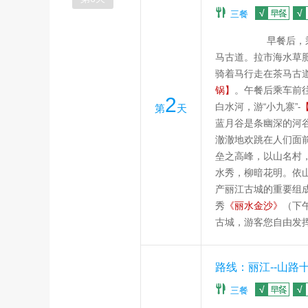
三餐
早餐后，
马古道。拉市海水草
骑着马行走在茶马古
锅】
。
午餐后乘车前
2
白水河，游
“
小九寨
”-
第
天
蓝月谷是条幽深的河
澈澈地欢跳在人们面
垒之高峰，以山名村
水秀，柳暗花明。依
产丽江古城的重要组
秀
《丽水金沙》
（下
古城，游客您自由发
路线：丽江--山路十
三餐