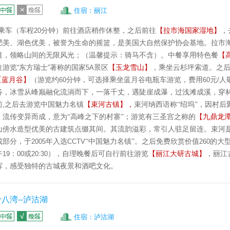
住宿：丽江
乘车（车程
20
分钟）前往酒店稍作休整，之后前往
【拉市海国家湿地】
，
肥美、湖色优美，被誉为生命的摇篮，是美国大自然保护协会基地。拉市
道，领略山间的无限风光；（温馨提示：骑马不含）。中餐享用特色餐
【
往游览
“
东方瑞士
”
著称的国家
5A
景区
【玉龙雪山】
，乘坐云杉坪索道。之
【蓝月谷】
（游览约
60
分钟，可选择乘坐蓝月谷电瓶车游览，费用
60
元
/
人
谷，冰雪从峰巅融化流淌而下，一落千丈，遇陡崖成瀑，过浅滩成溪，穿
前
,
之后去游览中国魅力名镇
【束河古镇】，
束河纳西语称“绍坞”，因村后
，流传变异而成，意为“高峰之下的村寨”；游览有三圣宫之称的
【九鼎龙
山傍水造型优美的古建筑点缀其间。其流韵溢彩，常引人驻足留连。束河
成部分，于
2005
年入选
CCTV
“中国魅力名镇”。之后免费欣赏价值
260
的大
午
19
：
00
或
20:30
），自理晚餐后可自行前往游览
【丽江大研古城】
，丽江
挥，感受独特的古城夜景和酒吧文化。
八湾--泸沽湖
住宿：泸沽湖