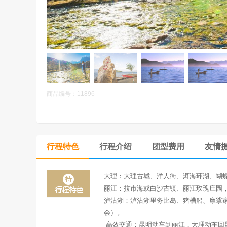
商品编号：11896
行程特色
行程介绍
团型费用
友情
大理：
大理古城、洋人街、洱海环湖、蝴
丽江
：拉市海或白沙古镇、丽江玫瑰庄园
泸沽湖：
泸沽湖里务比岛、猪槽船、摩挲
会）。
高效交通：
昆明动车到丽江，大理动车回