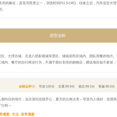
名邦的象征，是苍洱胜景之一，浏览时间约
1.5
小时
)
，结束之后，汽车送至大理
程。
团型选购
景区、大理古城、天龙八部影视城等景区、城镇居民区域内、团队用餐的地方。
区域内、餐厅的自行商业行为，不属于我社安排的购物店，赠送项目如不参加，
全部点评
(8)
导游:
100分
交通:
99.9分
酒店:
99.5分
客服:
99.6分
人都向往的地方，这次游玩也很开心，夏天的云南太美～导游为人很好，也很热
了行程～
常满意
客服 :
非常满意