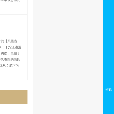
誉的
【凤凰古
多；于沱江边漫
，购物，民俗于
有代表性的熊氏
沈从文笔下的
扫码