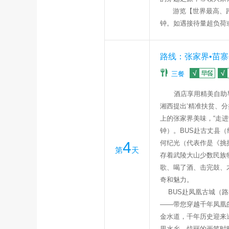
游览
【世界最高、
钟。如遇接待量超负荷
路线：张家界•苗寨
三餐
酒店享用精美自助
湘西提出‘精准扶贫、
上的张家界美味，“走
钟）。BUS赴古丈县（
4
何纪光（代表作是《挑
第
天
存着武陵大山少数民族
歌、喝了酒、击完鼓、
奇和魅力。
BUS赴凤凰古城（路
——带您穿越千年凤凰
金水道，千年历史迎来
里水乡，炫丽的画笔时