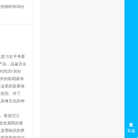
上停留时间
30
分
这是习近平考看
产品，品鉴舌尖
时间
20-30
分
内外的歌唱家有
。这里的苗寨保
歌迎宾。
对了
人巫傩文化的神
。夜游沱江
血色湘西的黄
玉泼墨咏叹的梦
客服
让翠翠带您游沱