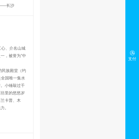
——长沙
江心、介名山城
之一，被誉为
“
中
支付
的民族殿堂（约
是全国唯一集水
街。小锤敲过千
碾坊里的悠悠岁
西兰卡普、木
魅力。