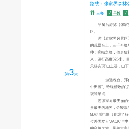
路线：张家界森林公
三餐
早餐后游览
【张家
区。
游【
袁家界风景区
的观景台上，三千奇峰
帅；嵯峨之峰，似勇猛
米，运行高度
326
米。
天梯实现“山上游，山
3
第
天
游迷魂台、拜仙台
中田园”、玲珑精致的“
观等景点。
游张家界最美丽的
景最美的地界，金鞭溪
5D
动感电影
（参观了解
位外国友人“
JACK
”与
的穿越之旅，带领大家