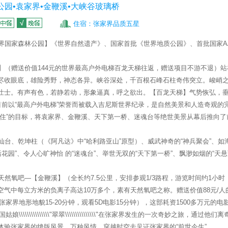
园•袁家界•金鞭溪•大峡谷玻璃桥
住宿：张家界品质五星
界国家森林公园】《世界自然遗产》、国家首批《世界地质公园》、首批国家
A
】
（
赠送价值
144
元的世界最高户外电梯百龙天梯往返，赠送项目不游不退
）
站
尽收眼底，雄险秀野，神态各异。峡谷深处，千百根石峰石柱奇伟突立。峻峭
壮士。有声有色，若静若动，形象逼真，呼之欲出。【
百龙天梯
】气势恢弘，
目前以“最高户外电梯”荣誉而被载入吉尼斯世界纪录，是自然美景和人造奇观的
下住”的目标，将袁家界、金鞭溪、天下第一桥、迷魂台等绝世美景从幕后推向了
、乾坤柱（《阿凡达》中“哈利路亚山”原型）、威武神奇的“神兵聚会”、如海
后花园”、令人心旷神怡 的“迷魂台”、举世无双的“天下第一桥”、飘渺如烟的“天
天然氧吧—
【金鞭溪】
（全长约
7.5
公里，安排参观
1/3
路程，游览时间约
1
小时
空气中每立方米的负离子高达
10
万多个，素有天然氧吧之称。
赠送价值
88
元
/
人
张家界地形地貌
15-20
分钟，观看
5D
电影
15
分钟），这部耗资
1500
多万元的电
中国姑娘
\\\\\\\\\\\\\\\"
翠翠
\\\\\\\\\\\\\\\"
在张家界发生的一次奇妙之旅，通过他们离
体验张家界的绝版风景，万种风情，穿越时空去见证张家界的“前世今生”。