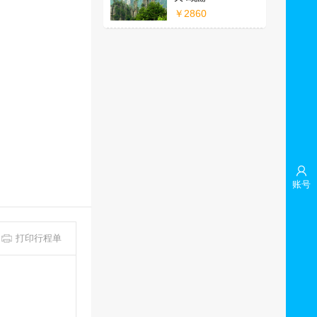
￥2860
账号
打印行程单