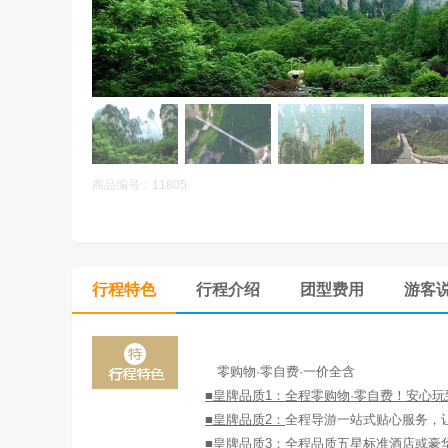
商品编号：11805
行程特色
行程介绍
团型费用
游客
零购物·零自费·一价全含
■皇牌品质
1
：
全程零购物·零自费！安心玩
■皇牌品质
2
：
全程导游一站式贴心服务，
■皇牌品质
3
：
全程品质五星标准酒店或豪