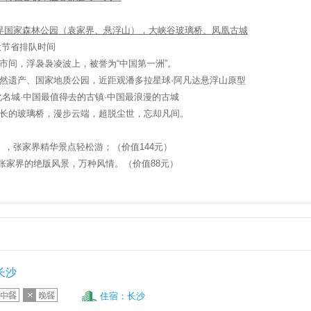
界国家森林公园（袁家界、悬浮山），大峡谷玻璃桥、凤凰古城
大节省排队时间
市间，浮袅袅凌波上，被誉为
“
中国第一洲
”
。
然遗产、国家地质公园，
近距观潘多拉星球·阿凡达悬浮山原型
化名城·中国最值得去的古镇·中国最浪漫的古城
长的玻璃桥，漫步云端，超脱尘世，忘却凡间。
），张家界精华景点轻松游；
（价值
144
元）
验张家界的绝版风景，万种风情。（价值
88
元）
长沙
住宿：长沙