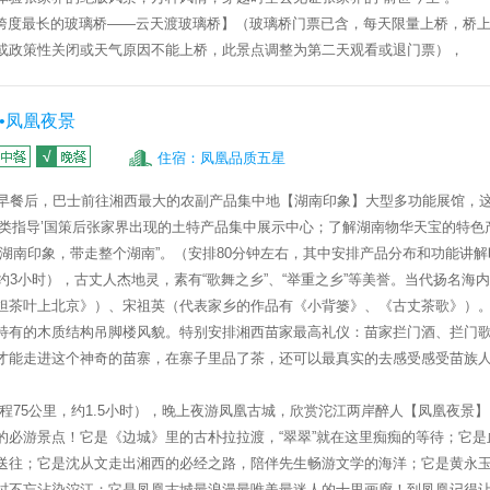
跨度最长的玻璃桥——云天渡玻璃桥】
（玻璃桥门票已含，每天限量上桥，桥
或政策性关闭或天气原因不能上桥，此景点调整为第二天观看或退门票），
•凤凰夜景
住宿：凤凰品质五星
早餐后，
巴士前往湘西最大的农副产品集中地
【湖南印象】
大型多功能展馆，
分类指导’国策后张家界出现的土特产品集中展示中心；
了解湖南物华天宝的特色
进湖南印象，带走整个湖南”。（安排
80
分钟左右，其中安排产品分布和功能讲解
约
3
小时），古丈人杰地灵，素有“歌舞之乡”、“举重之乡”等美誉。当代扬名海
担茶叶上北京》）、宋祖英（代表家乡的作品有《小背篓》、《古丈茶歌》）
特有的木质结构吊脚楼风貌。
特别安排湘西苗家最高礼仪：苗家拦门酒、拦门
才能走进这个神奇的苗寨，在寨子里品了茶，还可以最真实的去感受感受苗族
程
75
公里，约
1.5
小时），晚上夜游凤凰古城，欣赏沱江两岸醉人【
凤凰夜景】
的必游景点！它是《边城》里的古朴拉拉渡，“翠翠”就在这里痴痴的等待；它是
送往；它是沈从文走出湘西的必经之路，陪伴先生畅游文学的海洋；它是黄永
时不忘沾染沱江；它是凤凰古城最浪漫最唯美最迷人的十里画廊！到凤凰记得