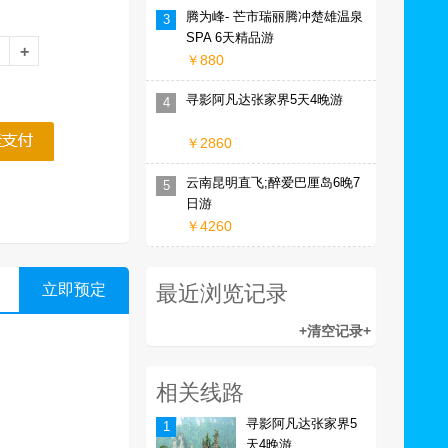
腾为峰- 芒市瑞丽腾冲楚雄温泉
3
SPA 6天精品游
￥880
寻影阿凡达张家界5天4晚游
4
￥2860
云南昆明直飞;醉爱巴厘岛6晚7
5
日游
￥4260
立即预定
最近浏览记录
相关线路
寻影阿凡达张家界5
1
天4晚游