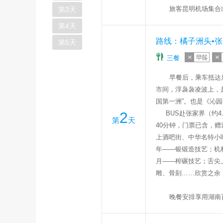
旅客昆明机场集合
第
3
天
第
4
天
路线：橘子洲头•张
第
5
天
三餐
早餐后，乘车抵达
市间，浮袅袅凌波上，
国第一洲
”
。
也是《沁园
2
BUS赴张家界（约4
第
天
40
分钟，门票已含，赠
上酒吧街、中华名特小
年
——
银锻造技艺；机
月
——
榨碾技艺；舌尖
雕、骨刻
……
欣赏之余
晚餐安排享用
湖南