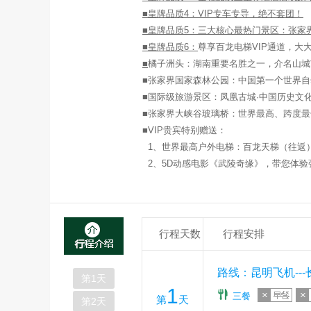
■皇牌品质
4
：
VIP
专车专导，绝不套团！
■皇牌品质
5
：
三大核心最热门景区：张家
■皇牌品质
6
：
尊享百龙电梯
VIP
通道，大
■
橘子洲头
：
湖南重要名胜之一，介名山城
■
张家界国家森林公园：
中国第一个世界自
■国际级旅游景区：凤凰古城·中国历史文
■
张家界大峡谷玻璃桥：
世界最高、跨度最
■
VIP
贵宾特别赠送：
1
、世界最高户外电梯：百龙天梯（往返
2
、5D动感电影《武陵奇缘》，带您体
行程天数
行程安排
路线：昆明飞机---
第
1
天
1
三餐
第
天
第
2
天