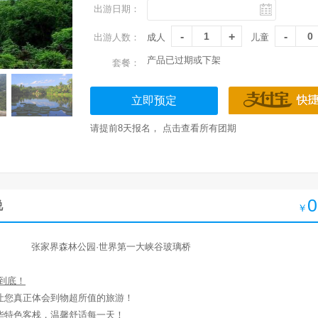
出游日期：
出游人数：
成人
儿童
产品已过期或下架
套餐：
立即预定
请提前8天报名，
点击查看所有团期
0
说
￥
张家界森林公园·世界第一大峡谷玻璃桥
到底！
让您真正体会到物超所值的旅游！
华特色客栈，温馨舒适每一天！