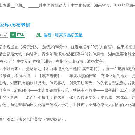
出发乘
__飞机_ _____
赴中国首批
24
大历史文化名城、湖南省会、美丽的星城
家界•溪布老街
住宿：张家界品质五星
后参观游览【
橘子洲头
】
(
游览约
60
分钟，往返电瓶车
20
元
/
人自理
)
，位于湘江
是世界最大城市内陆洲、青少年毛泽东在湘江游泳时的休息地，
湖南重要名胜
春·长沙》中提及到的橘子洲头，在指点江山石前，激扬文字。
.5小时高速）。抵达后赴
【
湘西非遗文化主题街
-
溪布老街】
，游一个充满遐想
送景点，不游不退。）【
溪布老街】
——布满小溪的街道，充满快乐的地方，
吃街、湘西民俗购物精品街、休闲客栈、创意工坊等为一体的复合型旅游步行
杼声声，彩线绕指
——
土家织锦编制技艺；铁锅中的故事
——
黑茶制作工艺；
上的大湘西
——
老百年小食街；在这里，你可以传承学艺：皮影戏、木偶戏、
，还可向这些非物质文化遗产传承人学习手工技艺，全身心感受大湘西的文化
百年餐饮老店火宫殿美食（
400
元
/
桌）。