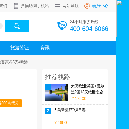
我们
扫描访问手机站
网站导航
会员中心
24小时服务热线
400-604-6066
旅游签证
资讯
达张家界5天4晚游
推荐线路
大玩欧洲;英国+爱尔
1
兰2国13天绝世之旅
￥17800
300点积分
大美新疆双飞8日游
2
￥4680