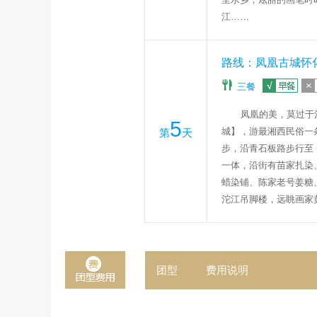
江……
路线：凤凰古城怀
三餐
凤凰的美，莫过于
5
城】，
游最湘西民俗一
第
天
步，沿青石板路步行至
一体，沿街有苗家扎染
蜡染铺、陈家老号姜糖
沱江吊脚楼，远眺画家
团型
费用说明