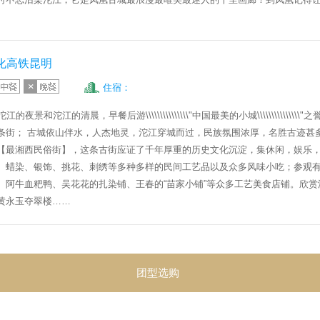
化高铁昆明
住宿：
沱江的夜景和沱江的清晨，早餐后游
\\\\\\\\\\\\\\\"
中国最美的小城
\\\\\\\\\\\\\\\"
之
条街； 古城依山伴水，人杰地灵，沱江穿城而过，民族氛围浓厚，名胜古迹甚
【
最湘西民俗街
】，这条古街应证了千年厚重的历史文化沉淀，集休闲，娱乐
、蜡染、银饰、挑花、刺绣等多种多样的民间工艺品以及众多风味小吃；参观
、阿牛血粑鸭、吴花花的扎染铺、王春的“苗家小铺”等众多工艺美食店铺。欣赏
黄永玉夺翠楼……
团型选购