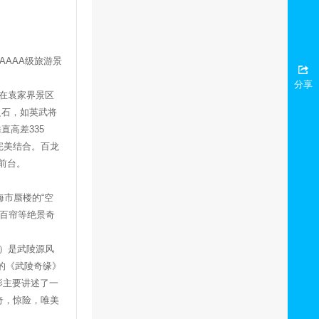
AAAA
级旅游景
分享
在袁家界景区
之石，如英武将
垂直高差
335
完美结合。百龙
前台。
市蜃楼的“空
悬百帘等绝景奇
 ）是武陵源风
的《武陵奇缘》
影主要讲述了一
奇，惊险，唯美