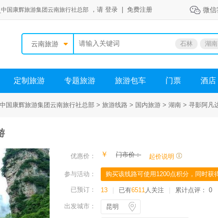
，请
登录
|
免费注册
微信
_中国康辉旅游集团云南旅行社总部
云南旅游
石林
湖南
定制旅游
专题旅游
旅游包车
门票
酒店
中国康辉旅游集团云南旅行社总部 >
旅游线路 >
国内旅游 >
湖南 >
寻影阿凡
游
￥
门市价：
优惠价：
起价说明
参与活动：
购买该线路可使用1200点积分，同时获得
已预订：
13
|
已有
6511
人关注
|
累计点评：
0
出发城市：