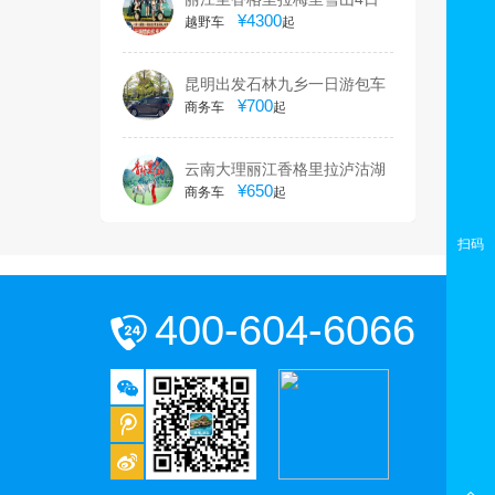
游包车
¥4300
越野车
起
昆明出发石林九乡一日游包车
¥700
商务车
起
云南大理丽江香格里拉泸沽湖
旅游包车
¥650
商务车
起
扫码
400-604-6066