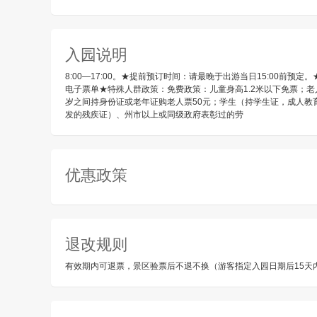
入园说明
8:00—17:00。★提前预订时间：请最晚于出游当日15:00
电子票单★特殊人群政策：免费政策：儿童身高1.2米以下免票；老人70
岁之间持身份证或老年证购老人票50元；学生（持学生证，成人教
发的残疾证）、州市以上或同级政府表彰过的劳
优惠政策
退改规则
有效期内可退票，景区验票后不退不换（游客指定入园日期后15天