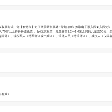
前预定。★取票方式：凭【智游宝】短信至景区售票处2号窗口验证换取电子票入园★入园凭
岁以上持身份证免票 。 [p]优惠政策：儿童身高1.2—1.4米之间购儿童票50元；老
育除外）、现役军人（持军官证或士兵证）、退休人员（持退休证）、残疾人（仅限
内有效）