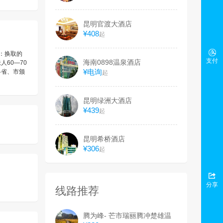
昆明官渡大酒店
¥408
起
证：换取的
支付
海南0898温泉酒店
人60—70
¥电询
各省、市颁
起
昆明绿洲大酒店
¥439
起
昆明希桥酒店
¥306
起
分享
线路推荐
腾为峰- 芒市瑞丽腾冲楚雄温