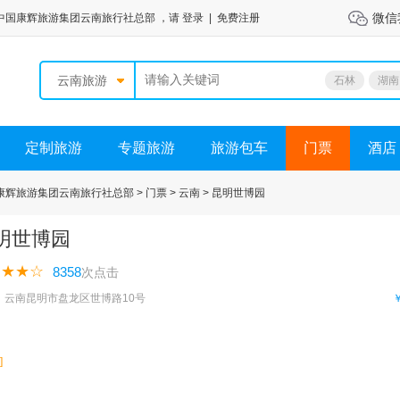
微信
中国康辉旅游集团云南旅行社总部
，请
登录
|
免费注册
云南旅游
石林
湖南
定制旅游
专题旅游
旅游包车
门票
酒店
康辉旅游集团云南旅行社总部 >
门票 >
云南 >
昆明世博园
明世博园
★★★☆
8358
次点击
：云南昆明市盘龙区世博路10号
]