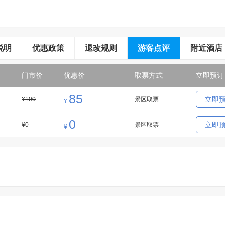
说明
优惠政策
退改规则
游客点评
附近酒店
门市价
优惠价
取票方式
立即预订
85
立即
¥100
景区取票
¥
0
立即
¥0
景区取票
¥