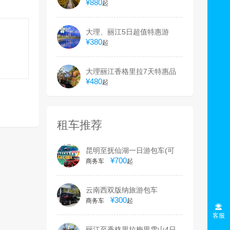
泉SPA 6天精品游
¥880
起
大理、丽江5日超值特惠游
¥380
起
大理丽江香格里拉7天特惠品
质游
¥480
起
租车推荐
昆明至抚仙湖一日游包车(可
环湖)
¥700
商务车
起
云南西双版纳旅游包车
¥300
商务车
起
客服
丽江至香格里拉梅里雪山4日