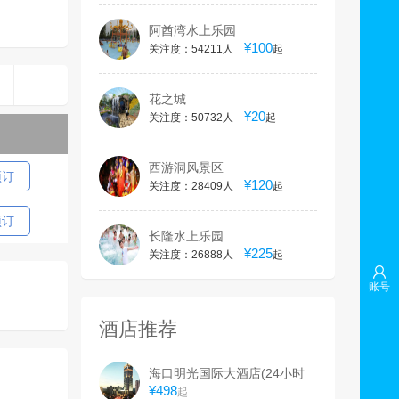
阿酋湾水上乐园
¥100
关注度：54211人
起
花之城
¥20
关注度：50732人
起
西游洞风景区
预订
¥120
关注度：28409人
起
预订
长隆水上乐园
¥225
关注度：26888人
起
账号
酒店推荐
海口明光国际大酒店(24小时
退房制)
¥498
起